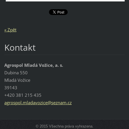
« Zpět
Kontakt
Agrospol Mladá Vožice, a. s.
Dubina 550
Mladá Vožice
39143
+420 381 215 435
agrospol
.mladavo
zice@sez
nam.cz
© 2015 Všechna práva vyhrazena.