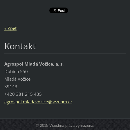
« Zpět
Kontakt
Agrospol Mladá Vožice, a. s.
Dubina 550
Mladá Vožice
39143
+420 381 215 435
agrospol
.mladavo
zice@sez
nam.cz
© 2015 Všechna práva vyhrazena.