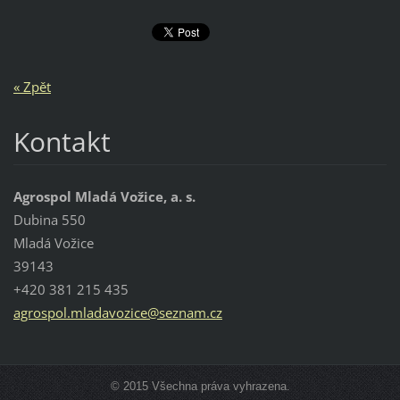
« Zpět
Kontakt
Agrospol Mladá Vožice, a. s.
Dubina 550
Mladá Vožice
39143
+420 381 215 435
agrospol
.mladavo
zice@sez
nam.cz
© 2015 Všechna práva vyhrazena.