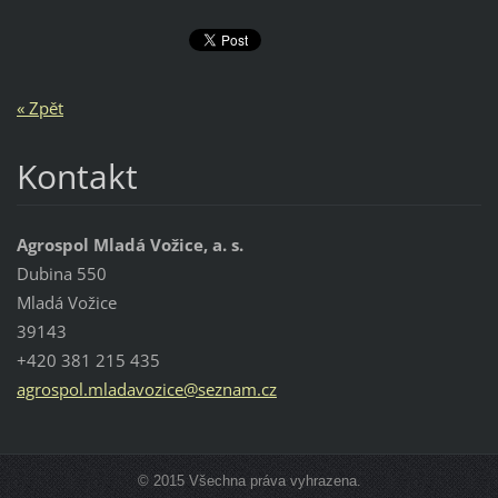
« Zpět
Kontakt
Agrospol Mladá Vožice, a. s.
Dubina 550
Mladá Vožice
39143
+420 381 215 435
agrospol
.mladavo
zice@sez
nam.cz
© 2015 Všechna práva vyhrazena.