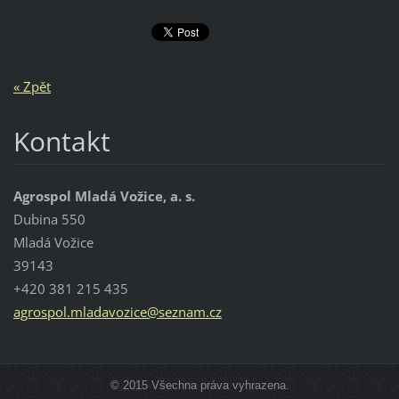
« Zpět
Kontakt
Agrospol Mladá Vožice, a. s.
Dubina 550
Mladá Vožice
39143
+420 381 215 435
agrospol
.mladavo
zice@sez
nam.cz
© 2015 Všechna práva vyhrazena.