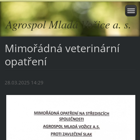
Agrospol Mladá Vožice a. s.
Mimořádná veterinární
opatření
28.03.2025 14:29