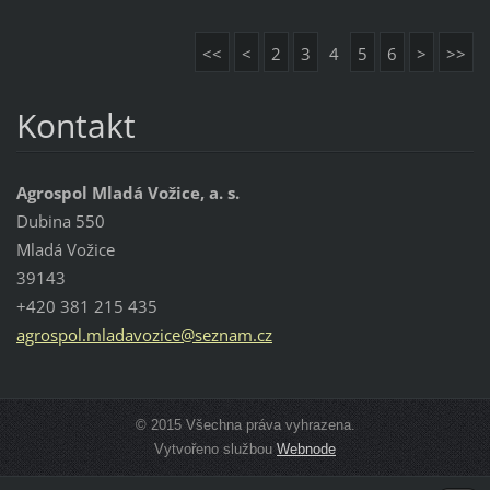
<<
<
2
3
4
5
6
>
>>
Kontakt
Agrospol Mladá Vožice, a. s.
Dubina 550
Mladá Vožice
39143
+420 381 215 435
agrospol
.mladavo
zice@sez
nam.cz
© 2015 Všechna práva vyhrazena.
Vytvořeno službou
Webnode